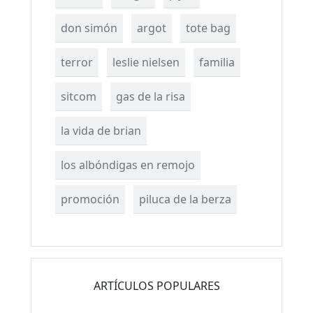
don simón
argot
tote bag
terror
leslie nielsen
familia
sitcom
gas de la risa
la vida de brian
los albóndigas en remojo
promoción
piluca de la berza
ARTÍCULOS POPULARES