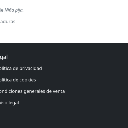
de
Niña pija.
maduras.
gal
olítica de privacidad
olítica de cookies
ondiciones generales de venta
viso legal