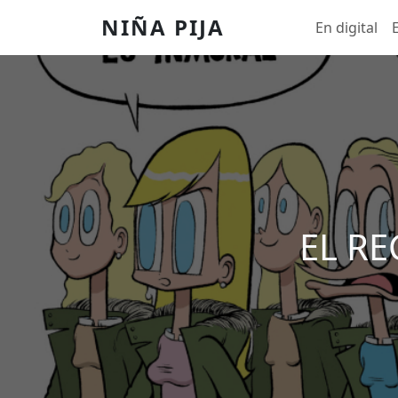
Pasar al contenido principal
Main menu
NIÑA PIJA
En digital
EL R