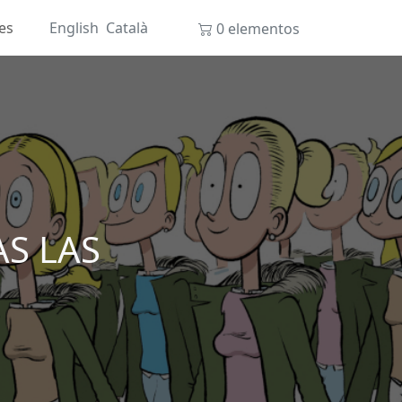
es
English
Català
0 elementos
S LAS