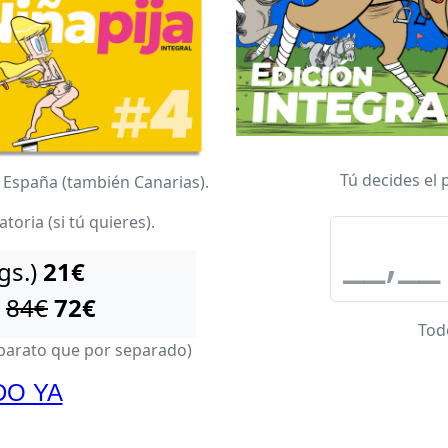
Tú decides el 
 España (también Canarias).
toria (si tú quieres).
gs.)
21€
)
84€
72€
Todo
 barato que por separado)
DO YA