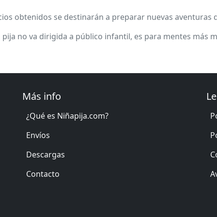
cios obtenidos se destinarán a preparar nuevas aventuras 
a pija no va dirigida a público infantil, es para mentes más 
Más info
Le
¿Qué es Niñapija.com?
P
Envíos
P
Descargas
C
Contacto
A