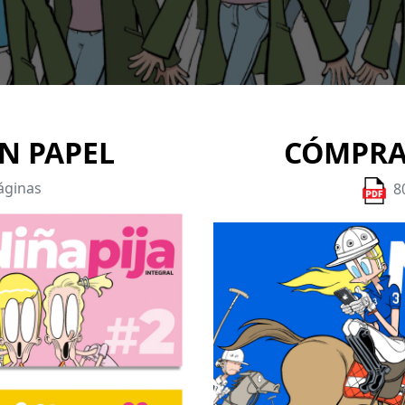
N PAPEL
CÓMPRA
páginas
80
Imagen