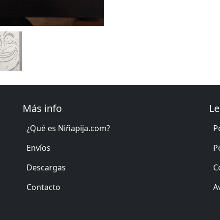
Más info
Le
¿Qué es Niñapija.com?
P
Envíos
P
Descargas
C
Contacto
A