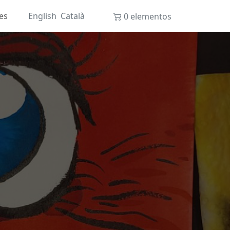
es
English
Català
0 elementos