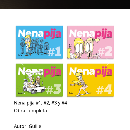
Imagen
Previous
Next
Nena pija #1, #2, #3 y #4
Obra completa
Autor: Guille